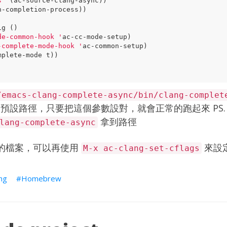
s
'
(
ac-source-clang-async
))
h-completion-process
))
ig
()
de-common-hook
'
ac-cc-mode-setup
)
-complete-mode-hook
'
ac-common-setup
)
mplete-mode
t
))
/emacs-clang-complete-async/bin/clang-complet
預設路徑，只要把這個參數設對，就會正常的跑起來 PS.
拿到路徑
lang-complete-async
的檔案，可以再使用
來設定
M-x ac-clang-set-cflags
ng
Homebrew