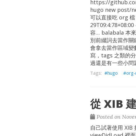
https://github.
hugo new post
可以直接吃 org 檔，範
29T09:4:78+08:0
容… balabala
別前綴詞去當作關鍵
會拿去當作區域變數
寫，tags 之類
過還是有一些小問
hugo
org
從 XIB 
Posted on Novem
自己試著使用 XIB 把
viewDidLoad 裡面