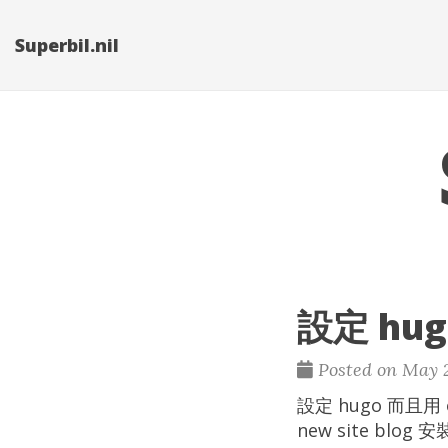
Superbil.nil
設定 hug
Posted on May 2
設定 hugo 而且用 o
new site blog