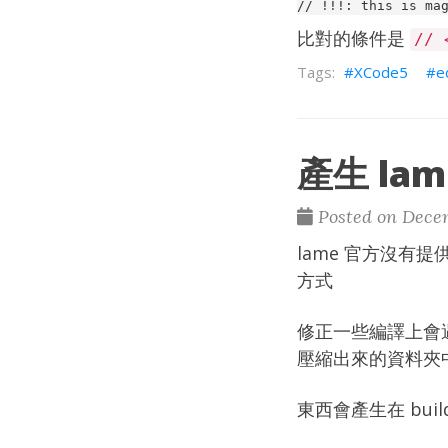
比對的條件是
// 
XCode5
e
產生 lame
Posted on Decem
lame 官方沒有提
方式
修正一些編譯上會
壓縮出來的資料夾
東西會產生在 bui