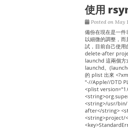
使用 rsy
Posted on May 1
備份在現在是一件非
以細微的調整，而且
試，目前自己使用的 rsyn
delete-after p
launchd 這
launchd。(la
的 plist 出來 <?xml
"-//Apple//DTD P
<plist version="
<string>org.supe
<string>/usr/bin/
after</string> <
<string>project/
<key>StandardErr