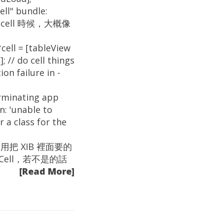
ll" bundle:
 再建立 cell 時候，大概像
ell = [tableView
 // do cell things
failure in -
rminating app
n: 'unable to
r a class for the
ew 查用把 XIB 裡面要的
wCell，若不是的話
[Read More]