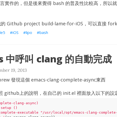
語言實作的，但是後來覺得 bash 的普及性比較高，所以
我的
Github project build-lame-for-iOS
，可以直接 for
de5
iOS
lipo
bash
cs 中呼叫 clang 的自動完成
ber 19, 2013
brew
發現這個
emacs-clang-complete-async
東西
照
github上的說明
，在自己的 init.el 裡面放入以下的設
mplete-clang-async
)
-setup
()
complete-executable
"/usr/local/opt/emacs-clang-complete