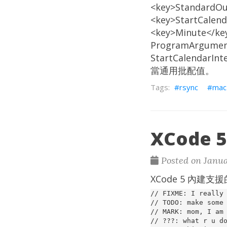
<key>StandardOut
<key>StartCalend
<key>Minute</key
ProgramArgu
StartCalend
當通用批配值。
rsync
mac
XCode 
Posted on Janua
XCode 5 內建支