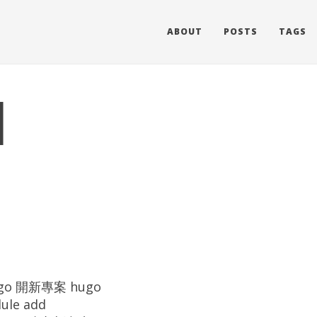
ABOUT
POSTS
TAGS
l
ugo 開新專案 hugo
le add