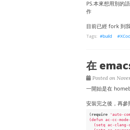
PS.本來想用別的
作
目前已經 fork 到
build
XCo
在 ema
Posted on Novem
一開始是在
home
安裝完之後，再參
(
require
'auto-co
(
defun
ac-cc-mode
(
setq
ac-clang-