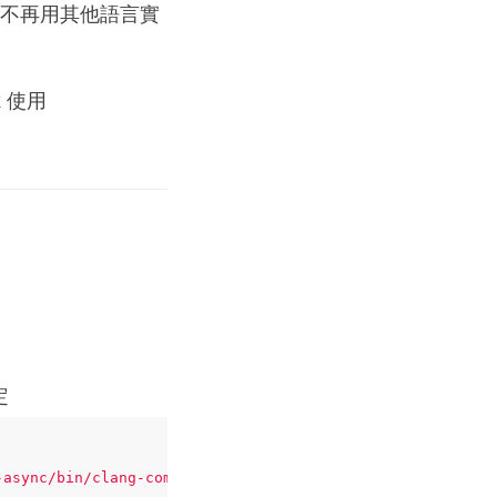
就不再用其他語言實
k 使用
定
-async/bin/clang-complete"
)