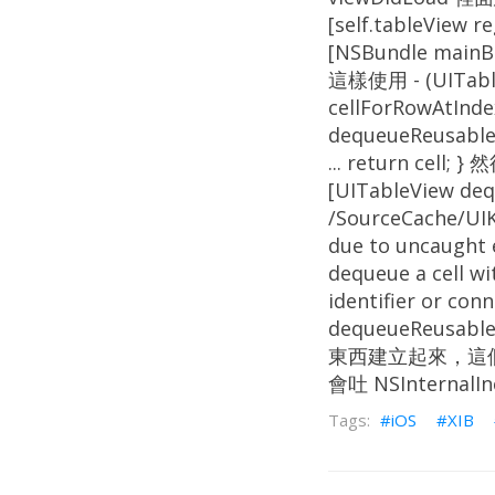
[self.tableView 
[NSBundle mainBu
這樣使用 - (UITableV
cellForRowAtInde
dequeueReusableCe
... return cel
[UITableView deq
/SourceCache/UIK
due to uncaught e
dequeue a cell wi
identifier or co
dequeueReusable
東西建立起來，這個動作
會吐 NSInternalIn
iOS
XIB