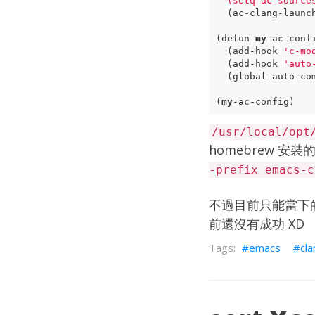
(
setq
ac-source
(
ac-clang-launc
(
defun
my
-ac-conf
(
add-hook
'c-mo
(
add-hook
'auto
(
global-auto-co
(
my
-ac-config
)
/usr/local/opt
homebrew
安裝的
-prefix emacs-c
不過目前只能當下
前還沒有成功 XD
emacs
cla