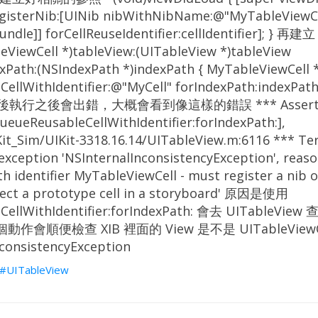
registerNib:[UINib nibWithNibName:@"MyTableViewCe
ndle]] forCellReuseIdentifier:cellIdentifier]; }
iewCell *)tableView:(UITableView *)tableView
xPath:(NSIndexPath *)indexPath { MyTableViewCell *c
llWithIdentifier:@"MyCell" forIndexPath:indexPath];
l; } 然後執行之後會出錯，大概會看到像這樣的錯誤 *** Assertion 
ueueReusableCellWithIdentifier:forIndexPath:],
it_Sim/UIKit-3318.16.14/UITableView.m:6116 *** Te
xception 'NSInternalInconsistencyException', reaso
th identifier MyTableViewCell - must register a nib o
nnect a prototype cell in a storyboard' 原因是使用
CellWithIdentifier:forIndexPath: 會去 UITableVi
會順便檢查 XIB 裡面的 View 是不是 UITableVie
consistencyException
UITableView