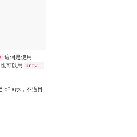
這個是使用
e
 也可以用
brew -
 cFlags，不過目