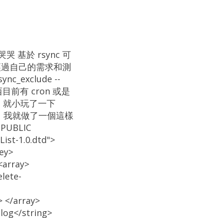
基於 rsync 可
 經過自己的需求和測
c_exclude --
的東西目前有 cron 或是
意，就小玩了一下
方說明，我就做了一個這樣
 PUBLIC
ist-1.0.dtd">
key>
<array>
elete-
> </array>
log</string>