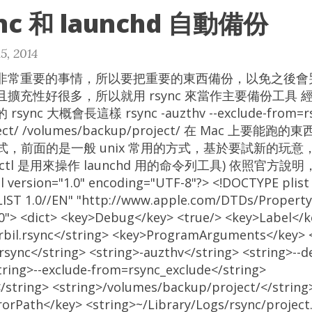
nc 和 launchd 自動備份
5, 2014
常重要的事情，所以要把重要的東西備份，以免之後會哭哭 
擴充性好很多，所以就用 rsync 來當作主要備份工具
c 大概會長這樣 rsync -auzthv --exclude-from=rsyn
roject/ /volumes/backup/project/ 在 Mac 上要能跑
兩個方式，前面的是一般 unix 常用的方式，基於要試新的玩
unchctl 是用來操作 launchd 用的命令列工具) 依照官
 version="1.0" encoding="UTF-8"?> <!DOCTYPE plist
LIST 1.0//EN" "http://www.apple.com/DTDs/PropertyL
1.0"> <dict> <key>Debug</key> <true/> <key>Label</
rbil.rsync</string> <key>ProgramArguments</key> 
rsync</string> <string>-auzthv</string> <string>--d
string>--exclude-from=rsync_exclude</string>
</string> <string>/volumes/backup/project/</string
orPath</key> <string>~/Library/Logs/rsync/project.