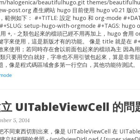
com/halogenica/beautifulhugo.git themes/beauti
/new-post.org 產生網站 hugo 目前使用 hugo v0.21 版
例如下： #+TITLE: 設定 hugo 和 org-mode #+DATE:
0 #+SLUG: setup-hugo-with-orgmode #+TAGS: hug
 本來用 +, - 之類包起來的檔頭已經不用再加上，hugo 會用 o
字來使用，這是新版才有的功能。 像是 title 就是在 #
來使用；若同時存在會以前面包起來的檔頭為主 因為用 or
的分類只要用空白就好，字串也不用引號包起來，算是非常
題，像是程式碼區域會多第一行空白，其他功能待測試。
-mode
建立 UITableViewCell 的問
ber 5, 2014
不同東西切割出來，像是 UITableViewCell 在 UITable
建立好相關的參照 - (void)viewDidLoad { [super viewDi